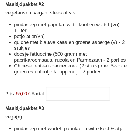
Maaltijdpakket #2
vegetarisch, vegan, vlees of vis
pindasoep met paprika, witte kool en wortel (vn) -
1 liter
potje atjar(vn)
quiche met blauwe kaas en groene asperge (v) - 2
stukjes
doosje fettuccine (500 gram) met
paprikaroomsaus, rucola en Parmezaan - 2 porties
Chinese lente-ui-pannenkoek (2 stuks) met 5-spice
groentestoofpotje & kippendij - 2 porties
Prijs:
55,00 €
Aantal:
Maaltijdpakket #3
vega(n)
pindasoep met wortel, paprika en witte kool & atjar