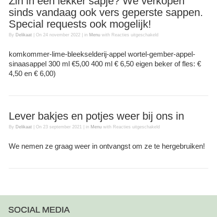
Zin in een lekker sapje? We verkopen
sinds vandaag ook vers geperste sappen.
Special requests ook mogelijk!
By
Delikaat
|
On
24 november 2022
|
in
Menu
with
Reacties uitgeschakeld
voor Zin in een lekker sapje?
We verkopen sinds vandaag
komkommer-lime-bleekselderij-appel wortel-gember-appel-
ook vers geperste sappen.
sinaasappel 300 ml €5,00 400 ml € 6,50 eigen beker of fles: €
Special requests ook
4,50 en € 6,00)
mogelijk!
Lever bakjes en potjes weer bij ons in
By
Delikaat
|
On
23 september 2021
|
in
Menu
with
Reacties uitgeschakeld
voor Lever bakjes en potjes
weer bij ons in
We nemen ze graag weer in ontvangst om ze te hergebruiken!
SOCIAL MEDIA