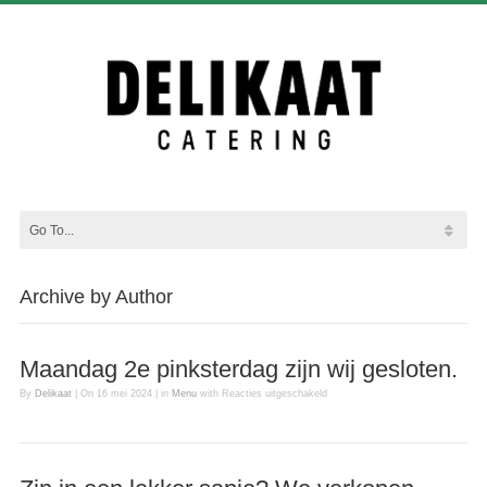
Archive by Author
Maandag 2e pinksterdag zijn wij gesloten.
By
Delikaat
|
On
16 mei 2024
|
in
Menu
with
Reacties uitgeschakeld
voor Maandag 2e pinksterdag zijn
wij gesloten.